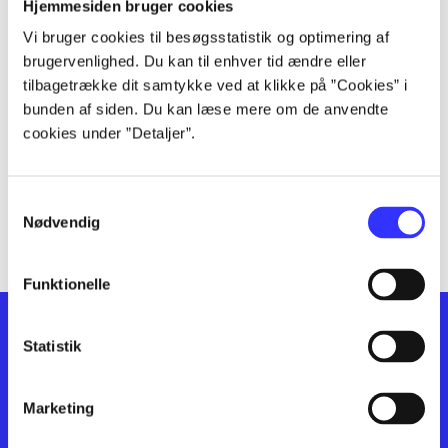
lorem ipsum dolor sit amet ...
Hjemmesiden bruger cookies
lorem ipsum dolor sit amet ...
Vi bruger cookies til besøgsstatistik og optimering af
lorem ipsum dolor sit amet ...
brugervenlighed. Du kan til enhver tid ændre eller
lorem ipsum dolor sit amet ...
tilbagetrække dit samtykke ved at klikke på ”Cookies” i
bunden af siden. Du kan læse mere om de anvendte
lorem ipsum dolor sit amet ...
cookies under ”Detaljer”.
lorem ipsum dolor sit amet ...
lorem ipsum dolor sit amet ...
lorem ipsum dolor sit amet ...
Samtykkevalg
lorem ipsum dolor sit amet ...
Nødvendig
Funktionelle
Statistik
Marketing