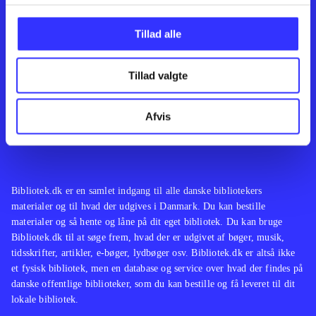
Kontakt os
Afdelinger
Om Bibliotek.dk
Bøger
Tillad alle
Hjælp og vejledning
Artikler
Kontakt os
Film
Privatlivspolitik
Musik
Tillad valgte
Leverandører
Spil
Feedback
English
Noder
Afvis
Tilgængelighedserklæring
Bibliotek.dk er en samlet indgang til alle danske bibliotekers
materialer og til hvad der udgives i Danmark. Du kan bestille
materialer og så hente og låne på dit eget bibliotek. Du kan bruge
Bibliotek.dk til at søge frem, hvad der er udgivet af bøger, musik,
tidsskrifter, artikler, e-bøger, lydbøger osv. Bibliotek.dk er altså ikke
et fysisk bibliotek, men en database og service over hvad der findes på
danske offentlige biblioteker, som du kan bestille og få leveret til dit
lokale bibliotek.