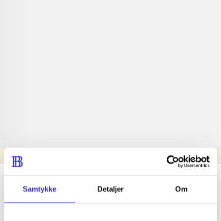
Læsetid: min.
lorem ipsum dolor sit amet ...
Samtykke
Detaljer
Om
Nyhed
lorem ipsum dolor sit amet ...