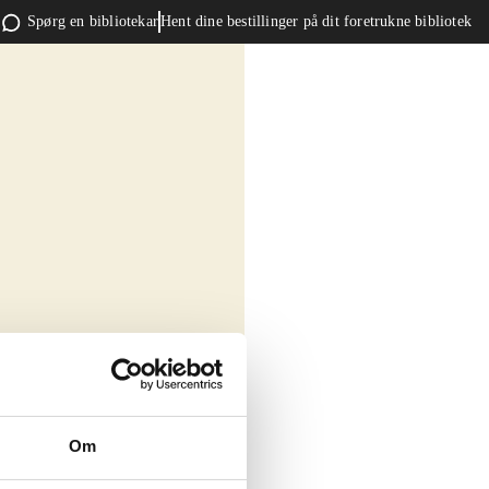
Spørg en bibliotekar
Hent dine bestillinger på dit foretrukne bibliotek
Om