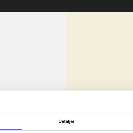
lorem ipsum dolor sit amet ...
Nyhed
olor sit amet ...
Detaljer
olor sit amet ...