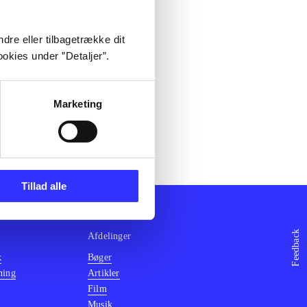
dre eller tilbagetrække dit
okies under ”Detaljer”.
Marketing
Tillad alle
Feedback
Afdelinger
k
Bøger
ning
Artikler
Film
Musik