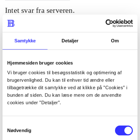
Intet svar fra serveren.
Serveren svarer ikke. Prøv at genindlæse siden eller se om der er
fejlbeskeder på
DBC kundeservice
.
Samtykke
Detaljer
Om
Hjemmesiden bruger cookies
Vi bruger cookies til besøgsstatistik og optimering af
brugervenlighed. Du kan til enhver tid ændre eller
tilbagetrække dit samtykke ved at klikke på ”Cookies” i
bunden af siden. Du kan læse mere om de anvendte
cookies under ”Detaljer”.
Samtykkevalg
Nødvendig