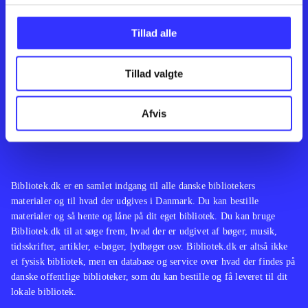
Kontakt os
Afdelinger
Om Bibliotek.dk
Bøger
Tillad alle
Hjælp og vejledning
Artikler
Kontakt os
Film
Privatlivspolitik
Musik
Tillad valgte
Leverandører
Spil
Feedback
English
Noder
Afvis
Tilgængelighedserklæring
Bibliotek.dk er en samlet indgang til alle danske bibliotekers
materialer og til hvad der udgives i Danmark. Du kan bestille
materialer og så hente og låne på dit eget bibliotek. Du kan bruge
Bibliotek.dk til at søge frem, hvad der er udgivet af bøger, musik,
tidsskrifter, artikler, e-bøger, lydbøger osv. Bibliotek.dk er altså ikke
et fysisk bibliotek, men en database og service over hvad der findes på
danske offentlige biblioteker, som du kan bestille og få leveret til dit
lokale bibliotek.