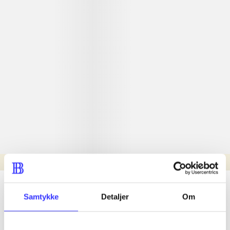
Læsetid: min.
lorem ipsum dolor sit amet ...
Samtykke
Detaljer
Om
Nyhed
lorem ipsum dolor sit amet ...