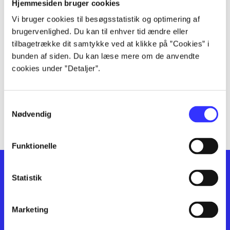
lorem ipsum dolor sit amet ...
Hjemmesiden bruger cookies
lorem ipsum dolor sit amet ...
Vi bruger cookies til besøgsstatistik og optimering af
lorem ipsum dolor sit amet ...
brugervenlighed. Du kan til enhver tid ændre eller
lorem ipsum dolor sit amet ...
tilbagetrække dit samtykke ved at klikke på ”Cookies” i
bunden af siden. Du kan læse mere om de anvendte
lorem ipsum dolor sit amet ...
cookies under ”Detaljer”.
lorem ipsum dolor sit amet ...
lorem ipsum dolor sit amet ...
lorem ipsum dolor sit amet ...
Samtykkevalg
lorem ipsum dolor sit amet ...
Nødvendig
Funktionelle
Statistik
Marketing