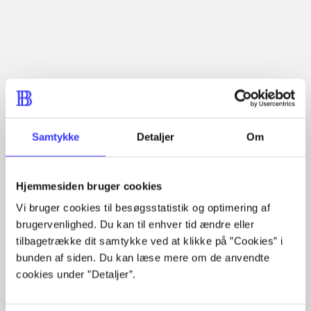
Læsetid: min.
lorem ipsum dolor sit amet ...
Nyhed
lorem ipsum dolor sit amet ...
lorem ipsum dolor sit amet ...
lorem ipsum dolor sit amet ...
lorem ipsum dolor sit amet ...
lorem ipsum dolor sit amet ...
lorem ipsum dolor sit amet ...
Samtykke
Detaljer
Om
lorem ipsum dolor sit amet ...
lorem ipsum dolor sit amet ...
lorem ipsum dolor sit amet ...
Hjemmesiden bruger cookies
lorem ipsum dolor sit amet ...
Vi bruger cookies til besøgsstatistik og optimering af
brugervenlighed. Du kan til enhver tid ændre eller
tilbagetrække dit samtykke ved at klikke på ”Cookies” i
bunden af siden. Du kan læse mere om de anvendte
cookies under ”Detaljer”.