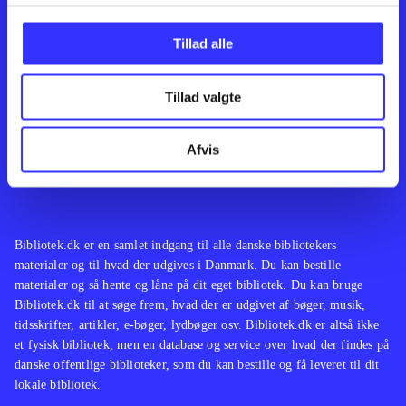
Kontakt os
Afdelinger
Om Bibliotek.dk
Bøger
Tillad alle
Hjælp og vejledning
Artikler
Kontakt os
Film
Privatlivspolitik
Musik
Tillad valgte
Leverandører
Spil
Feedback
English
Noder
Afvis
Tilgængelighedserklæring
Bibliotek.dk er en samlet indgang til alle danske bibliotekers
materialer og til hvad der udgives i Danmark. Du kan bestille
materialer og så hente og låne på dit eget bibliotek. Du kan bruge
Bibliotek.dk til at søge frem, hvad der er udgivet af bøger, musik,
tidsskrifter, artikler, e-bøger, lydbøger osv. Bibliotek.dk er altså ikke
et fysisk bibliotek, men en database og service over hvad der findes på
danske offentlige biblioteker, som du kan bestille og få leveret til dit
lokale bibliotek.