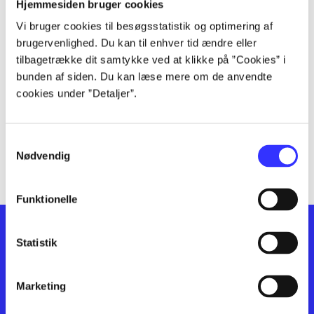
lorem ipsum dolor sit amet ...
Hjemmesiden bruger cookies
lorem ipsum dolor sit amet ...
Vi bruger cookies til besøgsstatistik og optimering af
lorem ipsum dolor sit amet ...
brugervenlighed. Du kan til enhver tid ændre eller
lorem ipsum dolor sit amet ...
tilbagetrække dit samtykke ved at klikke på ”Cookies” i
bunden af siden. Du kan læse mere om de anvendte
lorem ipsum dolor sit amet ...
cookies under ”Detaljer”.
lorem ipsum dolor sit amet ...
lorem ipsum dolor sit amet ...
lorem ipsum dolor sit amet ...
Samtykkevalg
lorem ipsum dolor sit amet ...
Nødvendig
Funktionelle
Statistik
Marketing