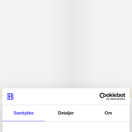
Læsetid: min.
lorem ipsum dolor sit amet ...
Samtykke
Detaljer
Om
Nyhed
lorem ipsum dolor sit amet ...