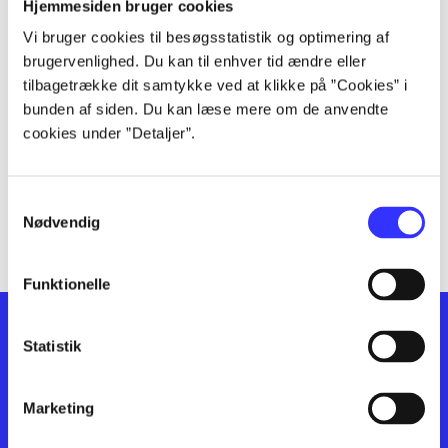
lorem ipsum dolor sit amet ...
Hjemmesiden bruger cookies
lorem ipsum dolor sit amet ...
Vi bruger cookies til besøgsstatistik og optimering af
lorem ipsum dolor sit amet ...
brugervenlighed. Du kan til enhver tid ændre eller
lorem ipsum dolor sit amet ...
tilbagetrække dit samtykke ved at klikke på ”Cookies” i
bunden af siden. Du kan læse mere om de anvendte
lorem ipsum dolor sit amet ...
cookies under ”Detaljer”.
lorem ipsum dolor sit amet ...
lorem ipsum dolor sit amet ...
lorem ipsum dolor sit amet ...
Samtykkevalg
lorem ipsum dolor sit amet ...
Nødvendig
Funktionelle
Statistik
Marketing