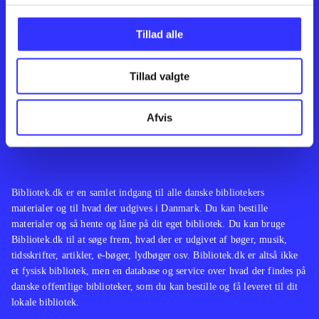
Kontakt os
Afdelinger
Om Bibliotek.dk
Bøger
Tillad alle
Hjælp og vejledning
Artikler
Kontakt os
Film
Privatlivspolitik
Musik
Tillad valgte
Leverandører
Spil
Feedback
English
Noder
Afvis
Tilgængelighedserklæring
Bibliotek.dk er en samlet indgang til alle danske bibliotekers
materialer og til hvad der udgives i Danmark. Du kan bestille
materialer og så hente og låne på dit eget bibliotek. Du kan bruge
Bibliotek.dk til at søge frem, hvad der er udgivet af bøger, musik,
tidsskrifter, artikler, e-bøger, lydbøger osv. Bibliotek.dk er altså ikke
et fysisk bibliotek, men en database og service over hvad der findes på
danske offentlige biblioteker, som du kan bestille og få leveret til dit
lokale bibliotek.