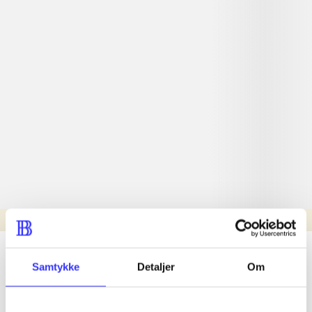
Læsetid: min.
lorem ipsum dolor sit amet ...
Samtykke
Detaljer
Om
Nyhed
lorem ipsum dolor sit amet ...