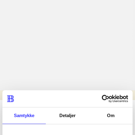
Læsetid: min.
lorem ipsum dolor sit amet ...
Samtykke
Detaljer
Om
Nyhed
lorem ipsum dolor sit amet ...