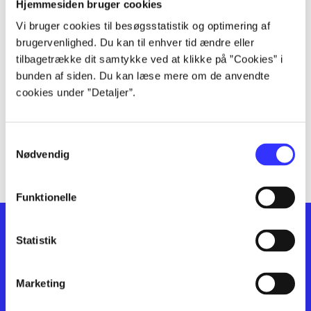
lorem ipsum dolor sit amet ...
Hjemmesiden bruger cookies
lorem ipsum dolor sit amet ...
Vi bruger cookies til besøgsstatistik og optimering af
lorem ipsum dolor sit amet ...
brugervenlighed. Du kan til enhver tid ændre eller
lorem ipsum dolor sit amet ...
tilbagetrække dit samtykke ved at klikke på ”Cookies” i
bunden af siden. Du kan læse mere om de anvendte
lorem ipsum dolor sit amet ...
cookies under ”Detaljer”.
lorem ipsum dolor sit amet ...
lorem ipsum dolor sit amet ...
lorem ipsum dolor sit amet ...
Samtykkevalg
lorem ipsum dolor sit amet ...
Nødvendig
Funktionelle
Statistik
Marketing