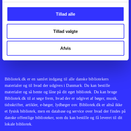
Kontakt os
Afdelinger
Om Bibliotek.dk
Bøger
Tillad alle
Hjælp og vejledning
Artikler
Kontakt os
Film
Privatlivspolitik
Musik
Tillad valgte
Leverandører
Spil
Feedback
English
Noder
Afvis
Tilgængelighedserklæring
Bibliotek.dk er en samlet indgang til alle danske bibliotekers
materialer og til hvad der udgives i Danmark. Du kan bestille
materialer og så hente og låne på dit eget bibliotek. Du kan bruge
Bibliotek.dk til at søge frem, hvad der er udgivet af bøger, musik,
tidsskrifter, artikler, e-bøger, lydbøger osv. Bibliotek.dk er altså ikke
et fysisk bibliotek, men en database og service over hvad der findes på
danske offentlige biblioteker, som du kan bestille og få leveret til dit
lokale bibliotek.