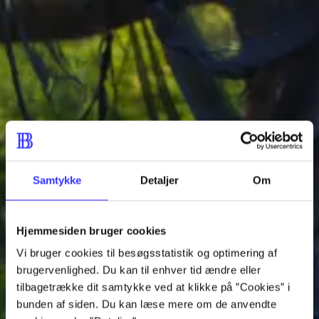
Gå til indhold
Spørg en bibliotekar
Hent dine bestillinger på dit foretrukne bibliotek
Læsetid: min.
lorem ipsum dolor sit amet ...
Nyhed
lorem ipsum dolor sit amet ...
lorem ipsum dolor sit amet ...
Samtykke
Detaljer
Om
lorem ipsum dolor sit amet ...
lorem ipsum dolor sit amet ...
Hjemmesiden bruger cookies
lorem ipsum dolor sit amet ...
Vi bruger cookies til besøgsstatistik og optimering af
lorem ipsum dolor sit amet ...
brugervenlighed. Du kan til enhver tid ændre eller
tilbagetrække dit samtykke ved at klikke på ”Cookies” i
lorem ipsum dolor sit amet ...
bunden af siden. Du kan læse mere om de anvendte
lorem ipsum dolor sit amet ...