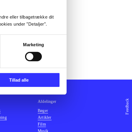
dre eller tilbagetrække dit
okies under ”Detaljer”.
Marketing
Tillad alle
Feedback
Afdelinger
k
Bøger
ning
Artikler
Film
Musik