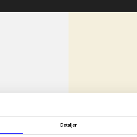
lorem ipsum dolor sit amet ...
Nyhed
olor sit amet ...
Detaljer
olor sit amet ...