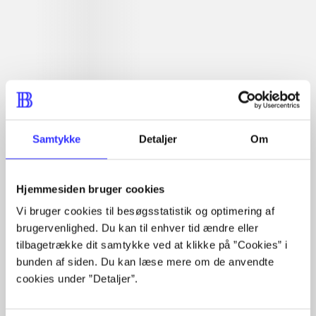
Læsetid: min.
lorem ipsum dolor sit amet ...
Nyhed
lorem ipsum dolor sit amet ...
lorem ipsum dolor sit amet ...
lorem ipsum dolor sit amet ...
lorem ipsum dolor sit amet ...
lorem ipsum dolor sit amet ...
lorem ipsum dolor sit amet ...
Samtykke
Detaljer
Om
lorem ipsum dolor sit amet ...
lorem ipsum dolor sit amet ...
lorem ipsum dolor sit amet ...
Hjemmesiden bruger cookies
lorem ipsum dolor sit amet ...
Vi bruger cookies til besøgsstatistik og optimering af
brugervenlighed. Du kan til enhver tid ændre eller
tilbagetrække dit samtykke ved at klikke på ”Cookies” i
bunden af siden. Du kan læse mere om de anvendte
cookies under ”Detaljer”.