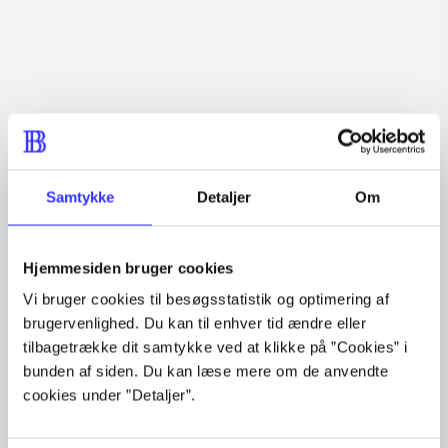
Læsetid: min.
lorem ipsum dolor sit amet ...
Nyhed
lorem ipsum dolor sit amet ...
lorem ipsum dolor sit amet ...
lorem ipsum dolor sit amet ...
lorem ipsum dolor sit amet ...
lorem ipsum dolor sit amet ...
lorem ipsum dolor sit amet ...
Samtykke
Detaljer
Om
lorem ipsum dolor sit amet ...
lorem ipsum dolor sit amet ...
lorem ipsum dolor sit amet ...
Hjemmesiden bruger cookies
lorem ipsum dolor sit amet ...
Vi bruger cookies til besøgsstatistik og optimering af
brugervenlighed. Du kan til enhver tid ændre eller
tilbagetrække dit samtykke ved at klikke på ”Cookies” i
bunden af siden. Du kan læse mere om de anvendte
cookies under ”Detaljer”.