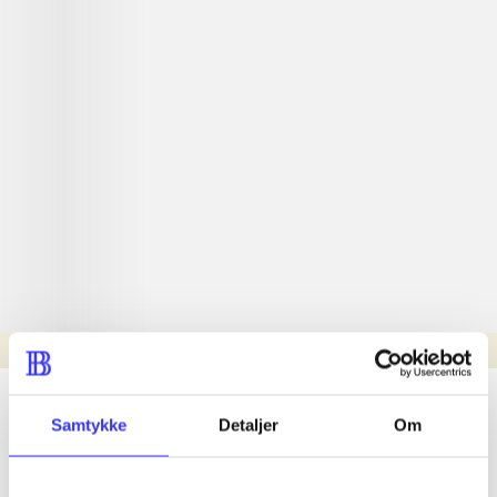
Læsetid: min.
lorem ipsum dolor sit amet ...
Samtykke
Detaljer
Om
Nyhed
lorem ipsum dolor sit amet ...