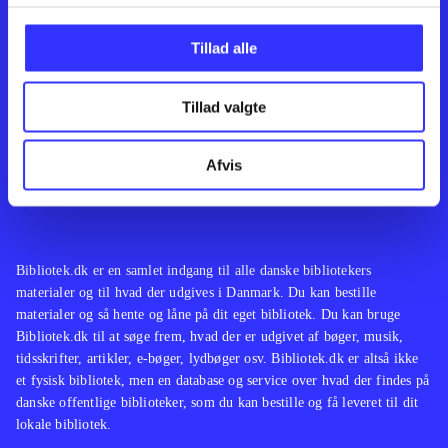
Kontakt os
Afdelinger
Om Bibliotek.dk
Bøger
Tillad alle
Hjælp og vejledning
Artikler
Kontakt os
Film
Privatlivspolitik
Musik
Tillad valgte
Leverandører
Spil
Feedback
English
Noder
Afvis
Tilgængelighedserklæring
Bibliotek.dk er en samlet indgang til alle danske bibliotekers
materialer og til hvad der udgives i Danmark. Du kan bestille
materialer og så hente og låne på dit eget bibliotek. Du kan bruge
Bibliotek.dk til at søge frem, hvad der er udgivet af bøger, musik,
tidsskrifter, artikler, e-bøger, lydbøger osv. Bibliotek.dk er altså ikke
et fysisk bibliotek, men en database og service over hvad der findes på
danske offentlige biblioteker, som du kan bestille og få leveret til dit
lokale bibliotek.