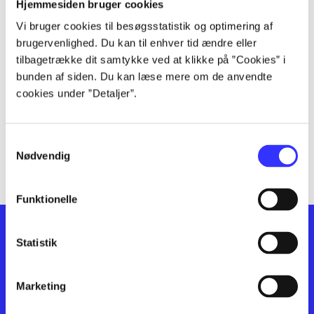
lorem ipsum dolor sit amet ...
Hjemmesiden bruger cookies
lorem ipsum dolor sit amet ...
Vi bruger cookies til besøgsstatistik og optimering af
lorem ipsum dolor sit amet ...
brugervenlighed. Du kan til enhver tid ændre eller
lorem ipsum dolor sit amet ...
tilbagetrække dit samtykke ved at klikke på ”Cookies” i
bunden af siden. Du kan læse mere om de anvendte
lorem ipsum dolor sit amet ...
cookies under ”Detaljer”.
lorem ipsum dolor sit amet ...
lorem ipsum dolor sit amet ...
lorem ipsum dolor sit amet ...
Samtykkevalg
lorem ipsum dolor sit amet ...
Nødvendig
Funktionelle
Statistik
Marketing