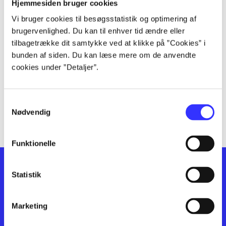
lorem ipsum dolor sit amet ...
Hjemmesiden bruger cookies
lorem ipsum dolor sit amet ...
Vi bruger cookies til besøgsstatistik og optimering af
lorem ipsum dolor sit amet ...
brugervenlighed. Du kan til enhver tid ændre eller
lorem ipsum dolor sit amet ...
tilbagetrække dit samtykke ved at klikke på ”Cookies” i
bunden af siden. Du kan læse mere om de anvendte
lorem ipsum dolor sit amet ...
cookies under ”Detaljer”.
lorem ipsum dolor sit amet ...
lorem ipsum dolor sit amet ...
lorem ipsum dolor sit amet ...
Samtykkevalg
lorem ipsum dolor sit amet ...
Nødvendig
Funktionelle
Statistik
Marketing