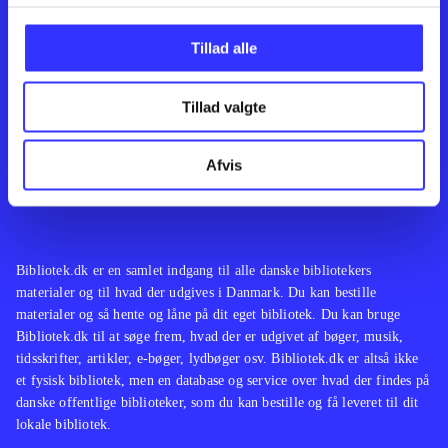
Kontakt os
Afdelinger
Om Bibliotek.dk
Bøger
Tillad alle
Hjælp og vejledning
Artikler
Kontakt os
Film
Privatlivspolitik
Musik
Tillad valgte
Leverandører
Spil
Feedback
English
Noder
Afvis
Tilgængelighedserklæring
Bibliotek.dk er en samlet indgang til alle danske bibliotekers
materialer og til hvad der udgives i Danmark. Du kan bestille
materialer og så hente og låne på dit eget bibliotek. Du kan bruge
Bibliotek.dk til at søge frem, hvad der er udgivet af bøger, musik,
tidsskrifter, artikler, e-bøger, lydbøger osv. Bibliotek.dk er altså ikke
et fysisk bibliotek, men en database og service over hvad der findes på
danske offentlige biblioteker, som du kan bestille og få leveret til dit
lokale bibliotek.