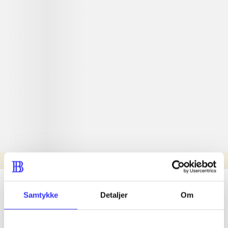
Læsetid: min.
lorem ipsum dolor sit amet ...
Samtykke
Detaljer
Om
Nyhed
lorem ipsum dolor sit amet ...