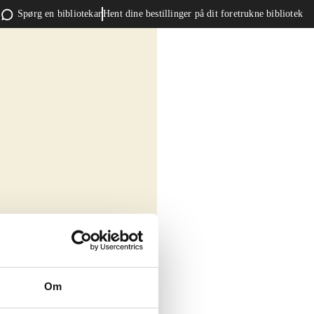
Spørg en bibliotekar
Hent dine bestillinger på dit foretrukne bibliotek
Om