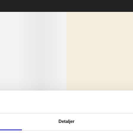
lorem ipsum dolor sit amet ...
Nyhed
olor sit amet ...
Detaljer
olor sit amet ...