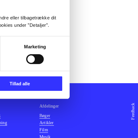
dre eller tilbagetrække dit
okies under ”Detaljer”.
Marketing
Tillad alle
Feedback
Afdelinger
k
Bøger
ning
Artikler
Film
Musik