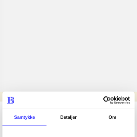
Læsetid: min.
lorem ipsum dolor sit amet ...
Samtykke
Detaljer
Om
Nyhed
lorem ipsum dolor sit amet ...