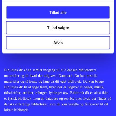
Kontakt os
Afdelinger
Om Bibliotek.dk
Bøger
Tillad alle
Hjælp og vejledning
Artikler
Kontakt os
Film
Privatlivspolitik
Musik
Tillad valgte
Leverandører
Spil
Feedback
English
Noder
Afvis
Tilgængelighedserklæring
Bibliotek.dk er en samlet indgang til alle danske bibliotekers
materialer og til hvad der udgives i Danmark. Du kan bestille
materialer og så hente og låne på dit eget bibliotek. Du kan bruge
Bibliotek.dk til at søge frem, hvad der er udgivet af bøger, musik,
tidsskrifter, artikler, e-bøger, lydbøger osv. Bibliotek.dk er altså ikke
et fysisk bibliotek, men en database og service over hvad der findes på
danske offentlige biblioteker, som du kan bestille og få leveret til dit
lokale bibliotek.