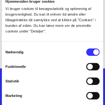
lorem ipsum dolor sit amet ...
Hjemmesiden bruger cookies
lorem ipsum dolor sit amet ...
Vi bruger cookies til besøgsstatistik og optimering af
lorem ipsum dolor sit amet ...
brugervenlighed. Du kan til enhver tid ændre eller
lorem ipsum dolor sit amet ...
tilbagetrække dit samtykke ved at klikke på ”Cookies” i
bunden af siden. Du kan læse mere om de anvendte
lorem ipsum dolor sit amet ...
cookies under ”Detaljer”.
lorem ipsum dolor sit amet ...
lorem ipsum dolor sit amet ...
lorem ipsum dolor sit amet ...
Samtykkevalg
lorem ipsum dolor sit amet ...
Nødvendig
Funktionelle
Statistik
Marketing