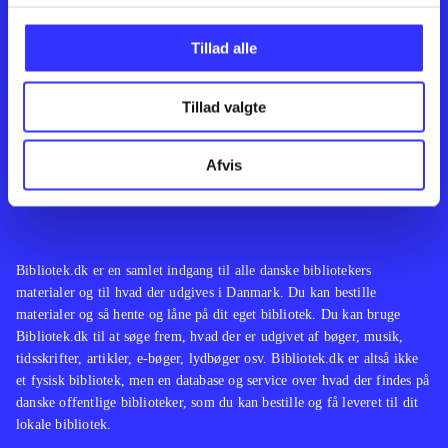
Kontakt os
Afdelinger
Om Bibliotek.dk
Bøger
Tillad alle
Hjælp og vejledning
Artikler
Kontakt os
Film
Privatlivspolitik
Musik
Tillad valgte
Leverandører
Spil
Feedback
English
Noder
Afvis
Tilgængelighedserklæring
Bibliotek.dk er en samlet indgang til alle danske bibliotekers
materialer og til hvad der udgives i Danmark. Du kan bestille
materialer og så hente og låne på dit eget bibliotek. Du kan bruge
Bibliotek.dk til at søge frem, hvad der er udgivet af bøger, musik,
tidsskrifter, artikler, e-bøger, lydbøger osv. Bibliotek.dk er altså ikke
et fysisk bibliotek, men en database og service over hvad der findes på
danske offentlige biblioteker, som du kan bestille og få leveret til dit
lokale bibliotek.