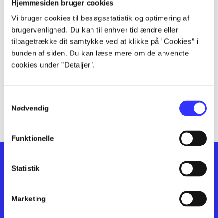
lorem ipsum dolor sit amet ...
Hjemmesiden bruger cookies
lorem ipsum dolor sit amet ...
Vi bruger cookies til besøgsstatistik og optimering af
lorem ipsum dolor sit amet ...
brugervenlighed. Du kan til enhver tid ændre eller
lorem ipsum dolor sit amet ...
tilbagetrække dit samtykke ved at klikke på ”Cookies” i
bunden af siden. Du kan læse mere om de anvendte
lorem ipsum dolor sit amet ...
cookies under ”Detaljer”.
lorem ipsum dolor sit amet ...
lorem ipsum dolor sit amet ...
lorem ipsum dolor sit amet ...
Samtykkevalg
lorem ipsum dolor sit amet ...
Nødvendig
Funktionelle
Statistik
Marketing