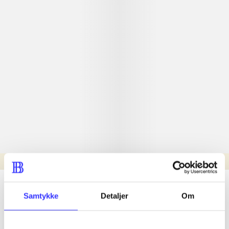
Læsetid: min.
lorem ipsum dolor sit amet ...
Samtykke
Detaljer
Om
Nyhed
lorem ipsum dolor sit amet ...