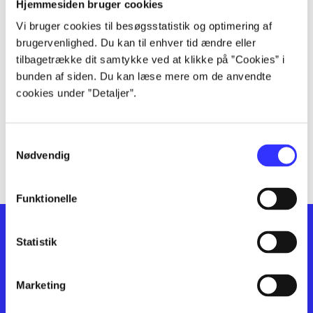
lorem ipsum dolor sit amet ...
Hjemmesiden bruger cookies
lorem ipsum dolor sit amet ...
Vi bruger cookies til besøgsstatistik og optimering af
lorem ipsum dolor sit amet ...
brugervenlighed. Du kan til enhver tid ændre eller
lorem ipsum dolor sit amet ...
tilbagetrække dit samtykke ved at klikke på ”Cookies” i
lorem ipsum dolor sit amet ...
bunden af siden. Du kan læse mere om de anvendte
cookies under ”Detaljer”.
lorem ipsum dolor sit amet ...
lorem ipsum dolor sit amet ...
lorem ipsum dolor sit amet ...
Samtykkevalg
lorem ipsum dolor sit amet ...
Nødvendig
Funktionelle
Statistik
Marketing