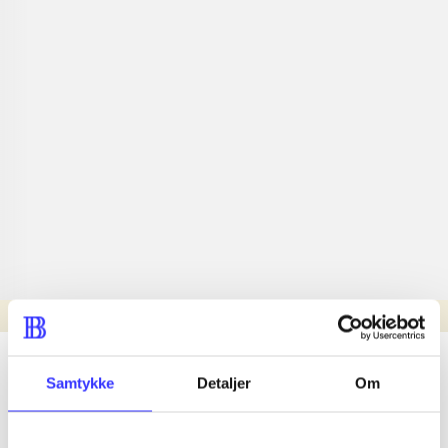
Læsetid: min.
lorem ipsum dolor sit amet ...
Samtykke
Detaljer
Om
Nyhed
lorem ipsum dolor sit amet ...