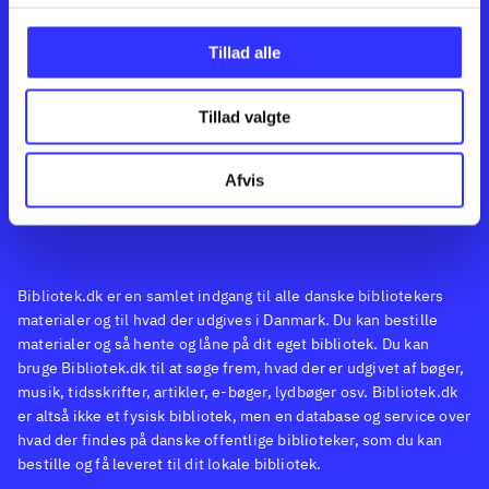
Kontakt os
Afdelinger
Om Bibliotek.dk
Bøger
Tillad alle
Hjælp og vejledning
Artikler
Kontakt os
Film
Privatlivspolitik
Musik
Tillad valgte
Feedback
Leverandører
Spil
English
Noder
Afvis
Tilgængelighedserklæring
Bibliotek.dk er en samlet indgang til alle danske bibliotekers
materialer og til hvad der udgives i Danmark. Du kan bestille
materialer og så hente og låne på dit eget bibliotek. Du kan
bruge Bibliotek.dk til at søge frem, hvad der er udgivet af bøger,
musik, tidsskrifter, artikler, e-bøger, lydbøger osv. Bibliotek.dk
er altså ikke et fysisk bibliotek, men en database og service over
hvad der findes på danske offentlige biblioteker, som du kan
bestille og få leveret til dit lokale bibliotek.