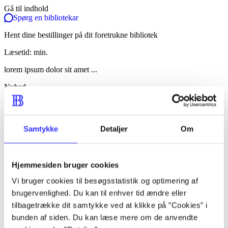
Gå til indhold
Spørg en bibliotekar
Hent dine bestillinger på dit foretrukne bibliotek
Læsetid: min.
lorem ipsum dolor sit amet ...
Nyhed
lorem ipsum dolor sit amet ...
lorem ipsum dolor sit amet ...
Samtykke
Detaljer
Om
lorem ipsum dolor sit amet ...
lorem ipsum dolor sit amet ...
Hjemmesiden bruger cookies
lorem ipsum dolor sit amet ...
Vi bruger cookies til besøgsstatistik og optimering af
lorem ipsum dolor sit amet ...
brugervenlighed. Du kan til enhver tid ændre eller
tilbagetrække dit samtykke ved at klikke på ”Cookies” i
lorem ipsum dolor sit amet ...
bunden af siden. Du kan læse mere om de anvendte
lorem ipsum dolor sit amet ...