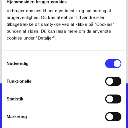
lorem ipsum dolor sit amet ...
Hjemmesiden bruger cookies
lorem ipsum dolor sit amet ...
Vi bruger cookies til besøgsstatistik og optimering af
lorem ipsum dolor sit amet ...
brugervenlighed. Du kan til enhver tid ændre eller
lorem ipsum dolor sit amet ...
tilbagetrække dit samtykke ved at klikke på ”Cookies” i
bunden af siden. Du kan læse mere om de anvendte
lorem ipsum dolor sit amet ...
cookies under ”Detaljer”.
lorem ipsum dolor sit amet ...
lorem ipsum dolor sit amet ...
lorem ipsum dolor sit amet ...
Samtykkevalg
lorem ipsum dolor sit amet ...
Nødvendig
Funktionelle
Statistik
Marketing