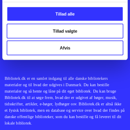
Kontakt os
Afdelinger
Om Bibliotek.dk
Bøger
Tillad alle
Hjælp og vejledning
Artikler
Kontakt os
Film
Privatlivspolitik
Musik
Tillad valgte
Leverandører
Spil
Feedback
English
Noder
Afvis
Tilgængelighedserklæring
Bibliotek.dk er en samlet indgang til alle danske bibliotekers
materialer og til hvad der udgives i Danmark. Du kan bestille
materialer og så hente og låne på dit eget bibliotek. Du kan bruge
Bibliotek.dk til at søge frem, hvad der er udgivet af bøger, musik,
tidsskrifter, artikler, e-bøger, lydbøger osv. Bibliotek.dk er altså ikke
et fysisk bibliotek, men en database og service over hvad der findes på
danske offentlige biblioteker, som du kan bestille og få leveret til dit
lokale bibliotek.