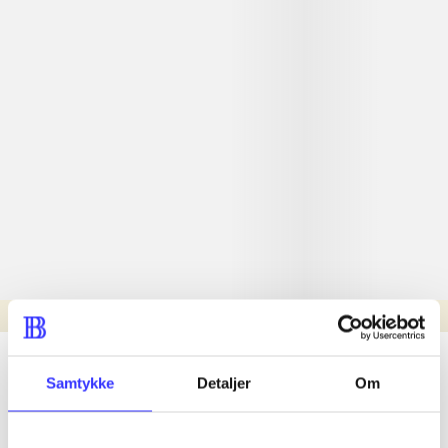
Læsetid: min.
lorem ipsum dolor sit amet ...
Samtykke
Detaljer
Om
Nyhed
lorem ipsum dolor sit amet ...