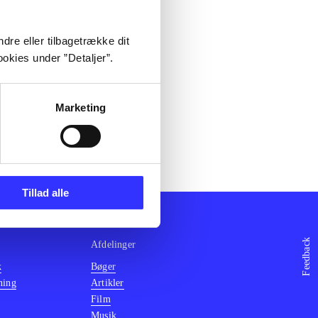
dre eller tilbagetrække dit
okies under ”Detaljer”.
Marketing
Tillad alle
Feedback
Afdelinger
k
Bøger
ning
Artikler
Film
Musik