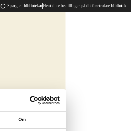
Spørg en bibliotekar
Hent dine bestillinger på dit foretrukne bibliotek
Om