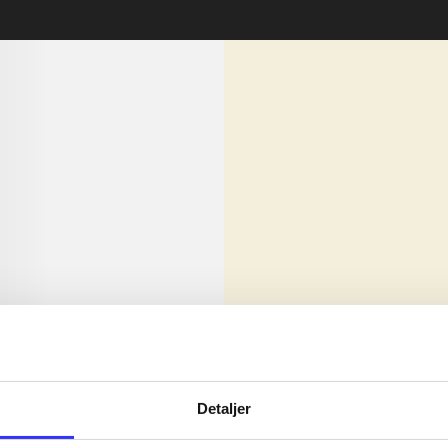
lorem ipsum dolor sit amet ...
Nyhed
olor sit amet ...
Detaljer
olor sit amet ...