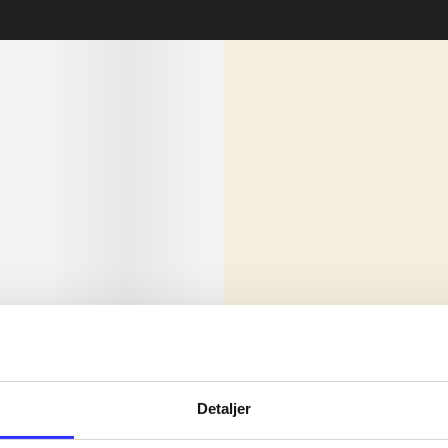
lorem ipsum dolor sit amet ...
Nyhed
olor sit amet ...
Detaljer
olor sit amet ...