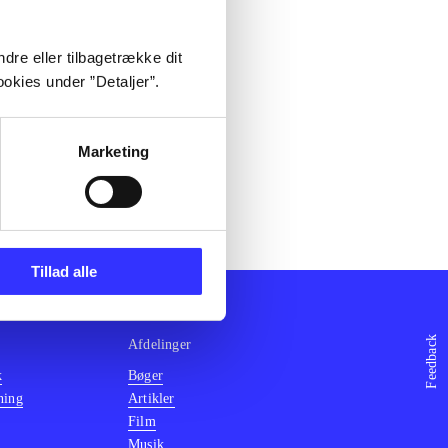
dre eller tilbagetrække dit
okies under ”Detaljer”.
Marketing
Tillad alle
Feedback
Afdelinger
k
Bøger
ning
Artikler
Film
Musik