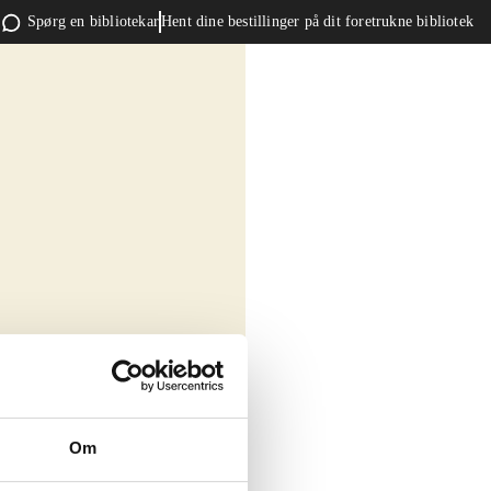
Spørg en bibliotekar
Hent dine bestillinger på dit foretrukne bibliotek
Om