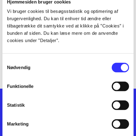
lorem ipsum dolor sit amet ...
Hjemmesiden bruger cookies
lorem ipsum dolor sit amet ...
Vi bruger cookies til besøgsstatistik og optimering af
lorem ipsum dolor sit amet ...
brugervenlighed. Du kan til enhver tid ændre eller
lorem ipsum dolor sit amet ...
tilbagetrække dit samtykke ved at klikke på ”Cookies” i
lorem ipsum dolor sit amet ...
bunden af siden. Du kan læse mere om de anvendte
cookies under ”Detaljer”.
lorem ipsum dolor sit amet ...
lorem ipsum dolor sit amet ...
lorem ipsum dolor sit amet ...
Samtykkevalg
lorem ipsum dolor sit amet ...
Nødvendig
Funktionelle
Statistik
Marketing