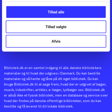
Kontakt os
Afdelinger
Om Bibliotek.dk
Bøger
Tillad alle
Hjælp og vejledning
Artikler
Kontakt os
Film
Privatlivspolitik
Musik
Tillad valgte
Feedback
Leverandører
Spil
English
Noder
Afvis
Tilgængelighedserklæring
Bibliotek.dk er en samlet indgang til alle danske bibliotekers
materialer og til hvad der udgives i Danmark. Du kan bestille
materialer og så hente og låne på dit eget bibliotek. Du kan
bruge Bibliotek.dk til at søge frem, hvad der er udgivet af bøger,
musik, tidsskrifter, artikler, e-bøger, lydbøger osv. Bibliotek.dk
er altså ikke et fysisk bibliotek, men en database og service over
hvad der findes på danske offentlige biblioteker, som du kan
bestille og få leveret til dit lokale bibliotek.