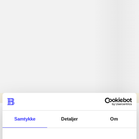
Læsetid: min.
lorem ipsum dolor sit amet ...
Samtykke
Detaljer
Om
Nyhed
lorem ipsum dolor sit amet ...