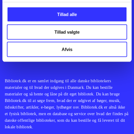
Kontakt os
Afdelinger
Om Bibliotek.dk
Bøger
Tillad alle
Hjælp og vejledning
Artikler
Kontakt os
Film
Privatlivspolitik
Musik
Tillad valgte
Leverandører
Spil
Feedback
English
Noder
Afvis
Tilgængelighedserklæring
Bibliotek.dk er en samlet indgang til alle danske bibliotekers
materialer og til hvad der udgives i Danmark. Du kan bestille
materialer og så hente og låne på dit eget bibliotek. Du kan bruge
Bibliotek.dk til at søge frem, hvad der er udgivet af bøger, musik,
tidsskrifter, artikler, e-bøger, lydbøger osv. Bibliotek.dk er altså ikke
et fysisk bibliotek, men en database og service over hvad der findes på
danske offentlige biblioteker, som du kan bestille og få leveret til dit
lokale bibliotek.