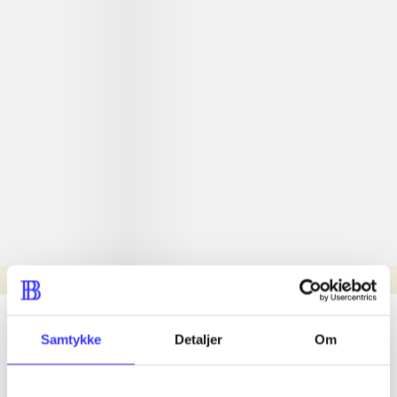
Læsetid: min.
lorem ipsum dolor sit amet ...
Samtykke
Detaljer
Om
Nyhed
lorem ipsum dolor sit amet ...