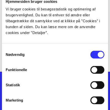
lorem ipsum dolor sit amet ...
Hjemmesiden bruger cookies
lorem ipsum dolor sit amet ...
Vi bruger cookies til besøgsstatistik og optimering af
lorem ipsum dolor sit amet ...
brugervenlighed. Du kan til enhver tid ændre eller
lorem ipsum dolor sit amet ...
tilbagetrække dit samtykke ved at klikke på ”Cookies” i
bunden af siden. Du kan læse mere om de anvendte
lorem ipsum dolor sit amet ...
cookies under ”Detaljer”.
lorem ipsum dolor sit amet ...
lorem ipsum dolor sit amet ...
lorem ipsum dolor sit amet ...
Samtykkevalg
lorem ipsum dolor sit amet ...
Nødvendig
Funktionelle
Statistik
Marketing