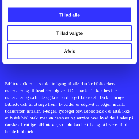
Kontakt os
Afdelinger
Om Bibliotek.dk
Bøger
Tillad alle
Hjælp og vejledning
Artikler
Kontakt os
Film
Privatlivspolitik
Musik
Tillad valgte
Leverandører
Spil
Feedback
English
Noder
Afvis
Tilgængelighedserklæring
Bibliotek.dk er en samlet indgang til alle danske bibliotekers
materialer og til hvad der udgives i Danmark. Du kan bestille
materialer og så hente og låne på dit eget bibliotek. Du kan bruge
Bibliotek.dk til at søge frem, hvad der er udgivet af bøger, musik,
tidsskrifter, artikler, e-bøger, lydbøger osv. Bibliotek.dk er altså ikke
et fysisk bibliotek, men en database og service over hvad der findes på
danske offentlige biblioteker, som du kan bestille og få leveret til dit
lokale bibliotek.