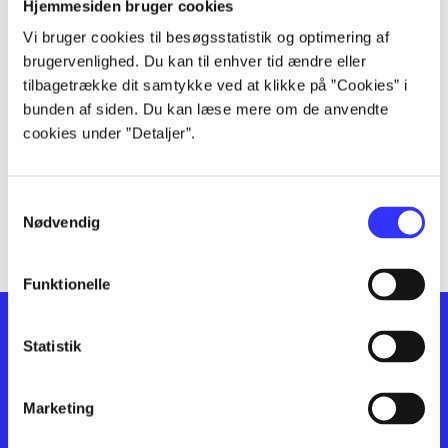
lorem ipsum dolor sit amet ...
Hjemmesiden bruger cookies
lorem ipsum dolor sit amet ...
Vi bruger cookies til besøgsstatistik og optimering af
lorem ipsum dolor sit amet ...
brugervenlighed. Du kan til enhver tid ændre eller
lorem ipsum dolor sit amet ...
tilbagetrække dit samtykke ved at klikke på ”Cookies” i
bunden af siden. Du kan læse mere om de anvendte
lorem ipsum dolor sit amet ...
cookies under ”Detaljer”.
lorem ipsum dolor sit amet ...
lorem ipsum dolor sit amet ...
lorem ipsum dolor sit amet ...
Samtykkevalg
lorem ipsum dolor sit amet ...
Nødvendig
Funktionelle
Statistik
Marketing