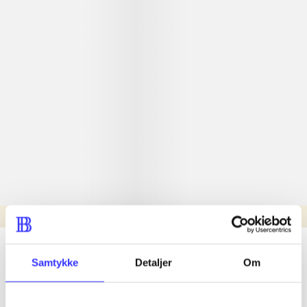
Læsetid: min.
lorem ipsum dolor sit amet ...
Samtykke
Detaljer
Om
Nyhed
lorem ipsum dolor sit amet ...