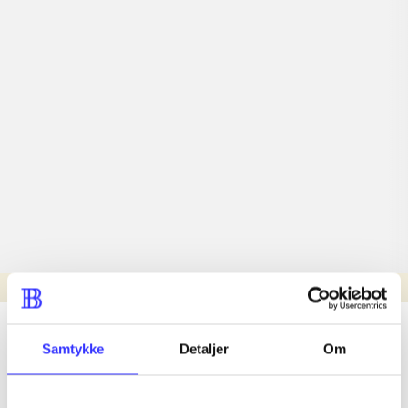
Læsetid: min.
lorem ipsum dolor sit amet ...
Samtykke
Detaljer
Om
Nyhed
lorem ipsum dolor sit amet ...