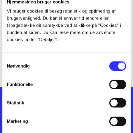
lorem ipsum dolor sit amet ...
Hjemmesiden bruger cookies
lorem ipsum dolor sit amet ...
Vi bruger cookies til besøgsstatistik og optimering af
lorem ipsum dolor sit amet ...
brugervenlighed. Du kan til enhver tid ændre eller
lorem ipsum dolor sit amet ...
tilbagetrække dit samtykke ved at klikke på ”Cookies” i
bunden af siden. Du kan læse mere om de anvendte
lorem ipsum dolor sit amet ...
cookies under ”Detaljer”.
lorem ipsum dolor sit amet ...
lorem ipsum dolor sit amet ...
lorem ipsum dolor sit amet ...
Samtykkevalg
lorem ipsum dolor sit amet ...
Nødvendig
Funktionelle
Statistik
Marketing