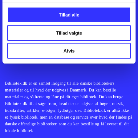
Kontakt os
Afdelinger
Om Bibliotek.dk
Bøger
Tillad alle
Hjælp og vejledning
Artikler
Kontakt os
Film
Privatlivspolitik
Musik
Tillad valgte
Leverandører
Spil
Feedback
English
Noder
Afvis
Tilgængelighedserklæring
Bibliotek.dk er en samlet indgang til alle danske bibliotekers
materialer og til hvad der udgives i Danmark. Du kan bestille
materialer og så hente og låne på dit eget bibliotek. Du kan bruge
Bibliotek.dk til at søge frem, hvad der er udgivet af bøger, musik,
tidsskrifter, artikler, e-bøger, lydbøger osv. Bibliotek.dk er altså ikke
et fysisk bibliotek, men en database og service over hvad der findes på
danske offentlige biblioteker, som du kan bestille og få leveret til dit
lokale bibliotek.