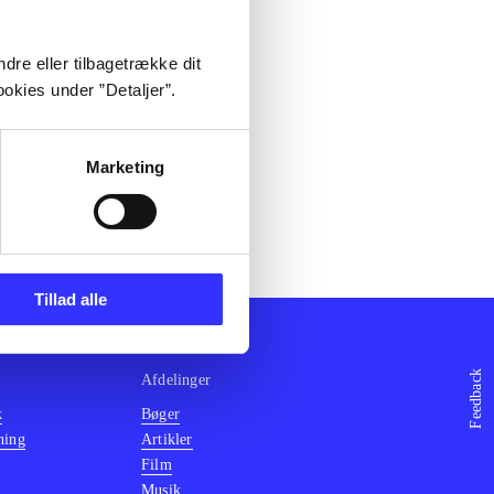
dre eller tilbagetrække dit
okies under ”Detaljer”.
Marketing
Tillad alle
Feedback
Afdelinger
k
Bøger
ning
Artikler
Film
Musik