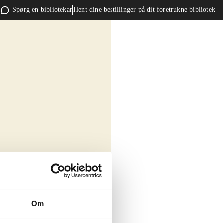
Spørg en bibliotekar
Hent dine bestillinger på dit foretrukne bibliotek
Om