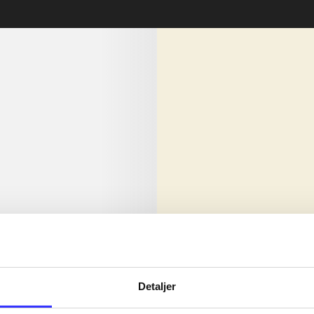
lorem ipsum dolor sit amet ...
Nyhed
olor sit amet ...
Detaljer
olor sit amet ...