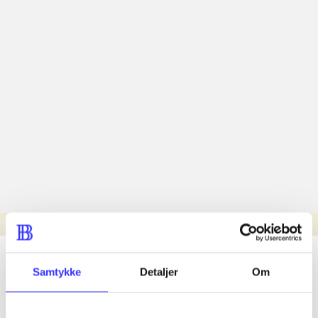
Læsetid: min.
lorem ipsum dolor sit amet ...
Samtykke
Detaljer
Om
Nyhed
lorem ipsum dolor sit amet ...