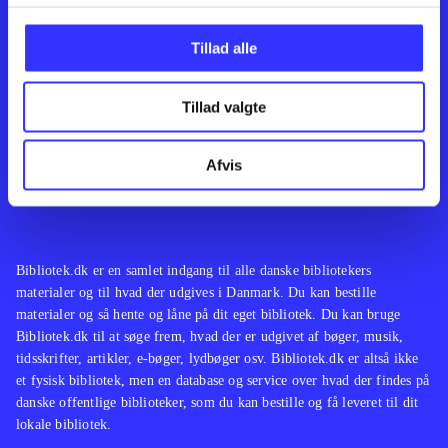
Kontakt os
Afdelinger
Om Bibliotek.dk
Bøger
Tillad alle
Hjælp og vejledning
Artikler
Kontakt os
Film
Privatlivspolitik
Musik
Tillad valgte
Leverandører
Spil
Feedback
English
Noder
Afvis
Tilgængelighedserklæring
Bibliotek.dk er en samlet indgang til alle danske bibliotekers
materialer og til hvad der udgives i Danmark. Du kan bestille
materialer og så hente og låne på dit eget bibliotek. Du kan bruge
Bibliotek.dk til at søge frem, hvad der er udgivet af bøger, musik,
tidsskrifter, artikler, e-bøger, lydbøger osv. Bibliotek.dk er altså ikke
et fysisk bibliotek, men en database og service over hvad der findes på
danske offentlige biblioteker, som du kan bestille og få leveret til dit
lokale bibliotek.