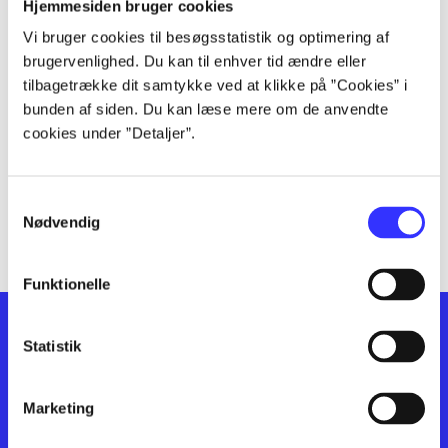
lorem ipsum dolor sit amet ...
Hjemmesiden bruger cookies
lorem ipsum dolor sit amet ...
Vi bruger cookies til besøgsstatistik og optimering af
lorem ipsum dolor sit amet ...
brugervenlighed. Du kan til enhver tid ændre eller
lorem ipsum dolor sit amet ...
tilbagetrække dit samtykke ved at klikke på ”Cookies” i
bunden af siden. Du kan læse mere om de anvendte
lorem ipsum dolor sit amet ...
cookies under ”Detaljer”.
lorem ipsum dolor sit amet ...
lorem ipsum dolor sit amet ...
lorem ipsum dolor sit amet ...
Samtykkevalg
lorem ipsum dolor sit amet ...
Nødvendig
Funktionelle
Statistik
Marketing