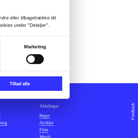
dre eller tilbagetrække dit
okies under ”Detaljer”.
Marketing
Tillad alle
Feedback
Afdelinger
k
Bøger
ning
Artikler
Film
Musik