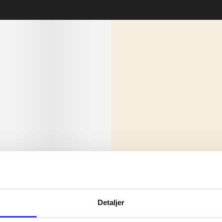
lorem ipsum dolor sit amet ...
Nyhed
olor sit amet ...
Detaljer
olor sit amet ...