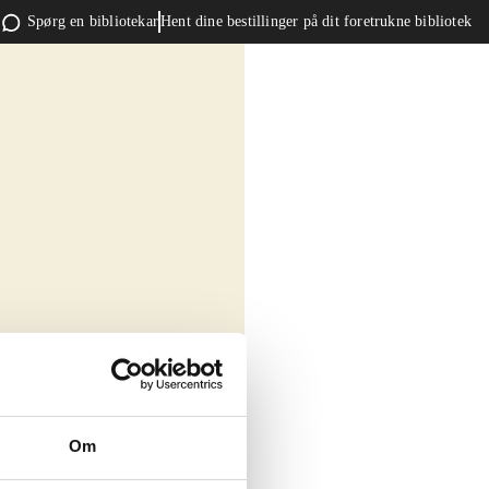
Spørg en bibliotekar
Hent dine bestillinger på dit foretrukne bibliotek
Om