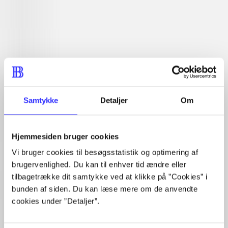
Læsetid: min.
lorem ipsum dolor sit amet ...
Nyhed
lorem ipsum dolor sit amet ...
lorem ipsum dolor sit amet ...
lorem ipsum dolor sit amet ...
lorem ipsum dolor sit amet ...
lorem ipsum dolor sit amet ...
lorem ipsum dolor sit amet ...
Samtykke
Detaljer
Om
lorem ipsum dolor sit amet ...
lorem ipsum dolor sit amet ...
lorem ipsum dolor sit amet ...
Hjemmesiden bruger cookies
lorem ipsum dolor sit amet ...
Vi bruger cookies til besøgsstatistik og optimering af
brugervenlighed. Du kan til enhver tid ændre eller
tilbagetrække dit samtykke ved at klikke på ”Cookies” i
bunden af siden. Du kan læse mere om de anvendte
cookies under ”Detaljer”.