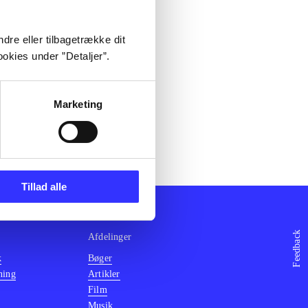
dre eller tilbagetrække dit
okies under ”Detaljer”.
Marketing
Tillad alle
Feedback
Afdelinger
k
Bøger
ning
Artikler
Film
Musik