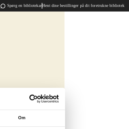
Spørg en bibliotekar
Hent dine bestillinger på dit foretrukne bibliotek
Om