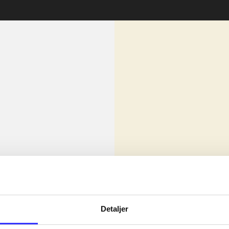
lorem ipsum dolor sit amet ...
Nyhed
olor sit amet ...
Detaljer
olor sit amet ...