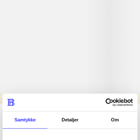
Læsetid: min.
lorem ipsum dolor sit amet ...
Samtykke
Detaljer
Om
Nyhed
lorem ipsum dolor sit amet ...