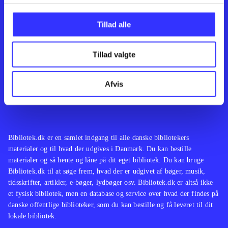
Kontakt os
Afdelinger
Om Bibliotek.dk
Bøger
Tillad alle
Hjælp og vejledning
Artikler
Kontakt os
Film
Privatlivspolitik
Musik
Tillad valgte
Leverandører
Spil
Feedback
English
Noder
Afvis
Tilgængelighedserklæring
Bibliotek.dk er en samlet indgang til alle danske bibliotekers
materialer og til hvad der udgives i Danmark. Du kan bestille
materialer og så hente og låne på dit eget bibliotek. Du kan bruge
Bibliotek.dk til at søge frem, hvad der er udgivet af bøger, musik,
tidsskrifter, artikler, e-bøger, lydbøger osv. Bibliotek.dk er altså ikke
et fysisk bibliotek, men en database og service over hvad der findes på
danske offentlige biblioteker, som du kan bestille og få leveret til dit
lokale bibliotek.