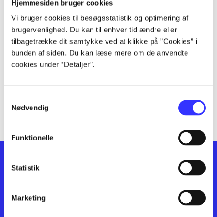
lorem ipsum dolor sit amet ...
Hjemmesiden bruger cookies
lorem ipsum dolor sit amet ...
Vi bruger cookies til besøgsstatistik og optimering af
lorem ipsum dolor sit amet ...
brugervenlighed. Du kan til enhver tid ændre eller
lorem ipsum dolor sit amet ...
tilbagetrække dit samtykke ved at klikke på ”Cookies” i
bunden af siden. Du kan læse mere om de anvendte
lorem ipsum dolor sit amet ...
cookies under ”Detaljer”.
lorem ipsum dolor sit amet ...
lorem ipsum dolor sit amet ...
lorem ipsum dolor sit amet ...
Samtykkevalg
lorem ipsum dolor sit amet ...
Nødvendig
Funktionelle
Statistik
Marketing