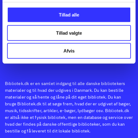
Kontakt os
Afdelinger
Om Bibliotek.dk
Bøger
Tillad alle
Hjælp og vejledning
Artikler
Kontakt os
Film
Privatlivspolitik
Musik
Tillad valgte
Feedback
Leverandører
Spil
English
Noder
Afvis
Tilgængelighedserklæring
Bibliotek.dk er en samlet indgang til alle danske bibliotekers
materialer og til hvad der udgives i Danmark. Du kan bestille
materialer og så hente og låne på dit eget bibliotek. Du kan
bruge Bibliotek.dk til at søge frem, hvad der er udgivet af bøger,
musik, tidsskrifter, artikler, e-bøger, lydbøger osv. Bibliotek.dk
er altså ikke et fysisk bibliotek, men en database og service over
hvad der findes på danske offentlige biblioteker, som du kan
bestille og få leveret til dit lokale bibliotek.