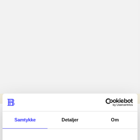
Læsetid: min.
lorem ipsum dolor sit amet ...
Samtykke
Detaljer
Om
Nyhed
lorem ipsum dolor sit amet ...