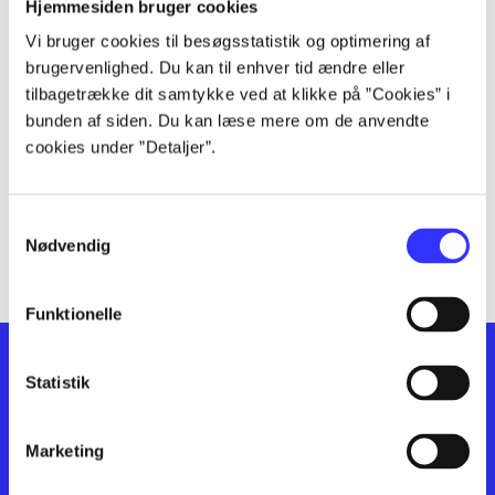
lorem ipsum dolor sit amet ...
Hjemmesiden bruger cookies
lorem ipsum dolor sit amet ...
Vi bruger cookies til besøgsstatistik og optimering af
lorem ipsum dolor sit amet ...
brugervenlighed. Du kan til enhver tid ændre eller
lorem ipsum dolor sit amet ...
tilbagetrække dit samtykke ved at klikke på ”Cookies” i
lorem ipsum dolor sit amet ...
bunden af siden. Du kan læse mere om de anvendte
cookies under ”Detaljer”.
lorem ipsum dolor sit amet ...
lorem ipsum dolor sit amet ...
lorem ipsum dolor sit amet ...
Samtykkevalg
lorem ipsum dolor sit amet ...
Nødvendig
Funktionelle
Statistik
Marketing