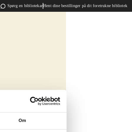
Spørg en bibliotekar
Hent dine bestillinger på dit foretrukne bibliotek
Om