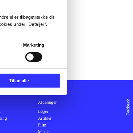
dre eller tilbagetrække dit
okies under ”Detaljer”.
Marketing
Tillad alle
Feedback
Afdelinger
k
Bøger
ning
Artikler
Film
Musik