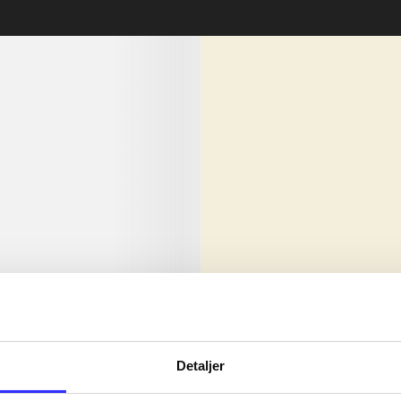
lorem ipsum dolor sit amet ...
Nyhed
olor sit amet ...
Detaljer
olor sit amet ...