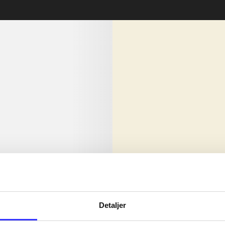
lorem ipsum dolor sit amet ...
Nyhed
olor sit amet ...
Detaljer
olor sit amet ...