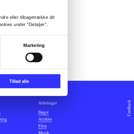
dre eller tilbagetrække dit
okies under ”Detaljer”.
Marketing
Tillad alle
Feedback
Afdelinger
k
Bøger
ning
Artikler
Film
Musik