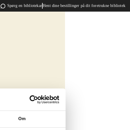
Spørg en bibliotekar
Hent dine bestillinger på dit foretrukne bibliotek
Om