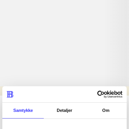
Læsetid: min.
lorem ipsum dolor sit amet ...
Samtykke
Detaljer
Om
Nyhed
lorem ipsum dolor sit amet ...