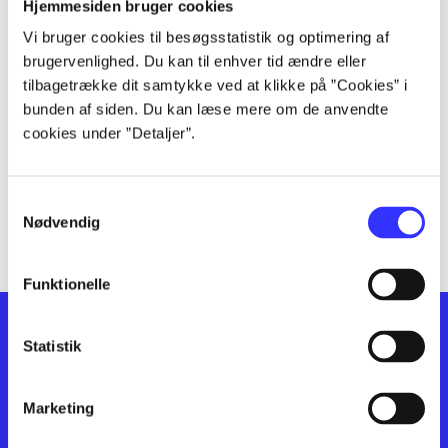
lorem ipsum dolor sit amet ...
Hjemmesiden bruger cookies
lorem ipsum dolor sit amet ...
Vi bruger cookies til besøgsstatistik og optimering af
lorem ipsum dolor sit amet ...
brugervenlighed. Du kan til enhver tid ændre eller
lorem ipsum dolor sit amet ...
tilbagetrække dit samtykke ved at klikke på ”Cookies” i
bunden af siden. Du kan læse mere om de anvendte
lorem ipsum dolor sit amet ...
cookies under ”Detaljer”.
lorem ipsum dolor sit amet ...
lorem ipsum dolor sit amet ...
lorem ipsum dolor sit amet ...
Samtykkevalg
lorem ipsum dolor sit amet ...
Nødvendig
Funktionelle
Statistik
Marketing