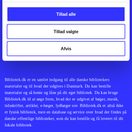
Kontakt os
Afdelinger
Om Bibliotek.dk
Bøger
Tillad alle
Hjælp og vejledning
Artikler
Kontakt os
Film
Privatlivspolitik
Musik
Tillad valgte
Leverandører
Spil
Feedback
English
Noder
Afvis
Tilgængelighedserklæring
Bibliotek.dk er en samlet indgang til alle danske bibliotekers
materialer og til hvad der udgives i Danmark. Du kan bestille
materialer og så hente og låne på dit eget bibliotek. Du kan bruge
Bibliotek.dk til at søge frem, hvad der er udgivet af bøger, musik,
tidsskrifter, artikler, e-bøger, lydbøger osv. Bibliotek.dk er altså ikke
et fysisk bibliotek, men en database og service over hvad der findes på
danske offentlige biblioteker, som du kan bestille og få leveret til dit
lokale bibliotek.