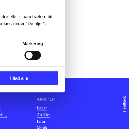
dre eller tilbagetrække dit
okies under ”Detaljer”.
Marketing
Tillad alle
Feedback
Afdelinger
k
Bøger
ning
Artikler
Film
Musik