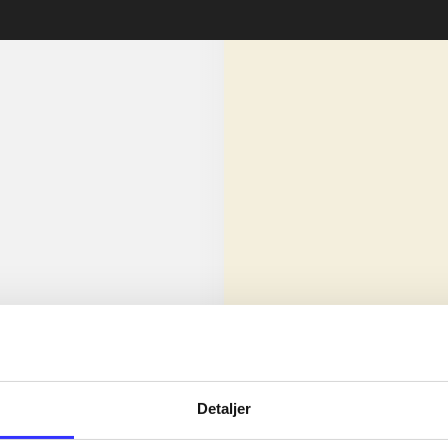
lorem ipsum dolor sit amet ...
Nyhed
olor sit amet ...
Detaljer
olor sit amet ...