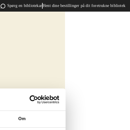
Spørg en bibliotekar
Hent dine bestillinger på dit foretrukne bibliotek
Om