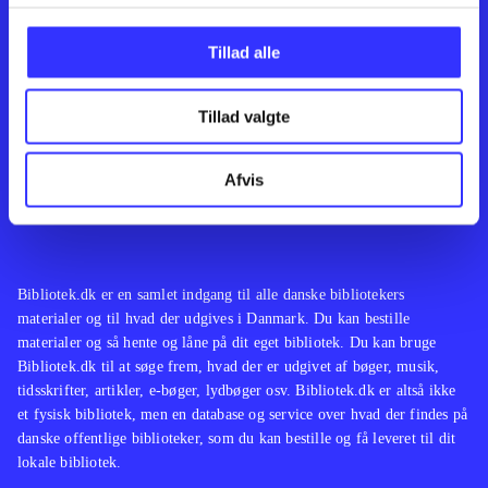
Kontakt os
Afdelinger
Om Bibliotek.dk
Bøger
Tillad alle
Hjælp og vejledning
Artikler
Kontakt os
Film
Privatlivspolitik
Musik
Tillad valgte
Leverandører
Spil
Feedback
English
Noder
Afvis
Tilgængelighedserklæring
Bibliotek.dk er en samlet indgang til alle danske bibliotekers
materialer og til hvad der udgives i Danmark. Du kan bestille
materialer og så hente og låne på dit eget bibliotek. Du kan bruge
Bibliotek.dk til at søge frem, hvad der er udgivet af bøger, musik,
tidsskrifter, artikler, e-bøger, lydbøger osv. Bibliotek.dk er altså ikke
et fysisk bibliotek, men en database og service over hvad der findes på
danske offentlige biblioteker, som du kan bestille og få leveret til dit
lokale bibliotek.