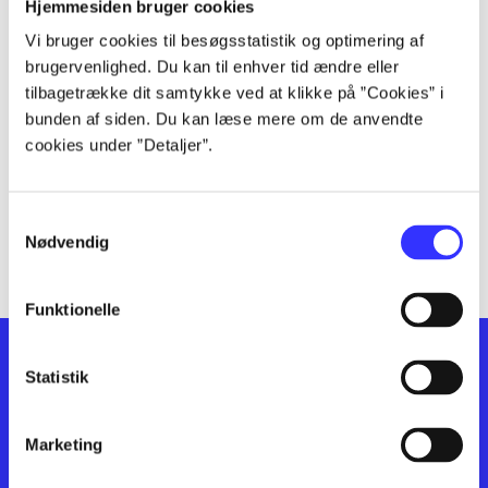
lorem ipsum dolor sit amet ...
Hjemmesiden bruger cookies
lorem ipsum dolor sit amet ...
Vi bruger cookies til besøgsstatistik og optimering af
lorem ipsum dolor sit amet ...
brugervenlighed. Du kan til enhver tid ændre eller
lorem ipsum dolor sit amet ...
tilbagetrække dit samtykke ved at klikke på ”Cookies” i
bunden af siden. Du kan læse mere om de anvendte
lorem ipsum dolor sit amet ...
cookies under ”Detaljer”.
lorem ipsum dolor sit amet ...
lorem ipsum dolor sit amet ...
lorem ipsum dolor sit amet ...
Samtykkevalg
lorem ipsum dolor sit amet ...
Nødvendig
Funktionelle
Statistik
Marketing