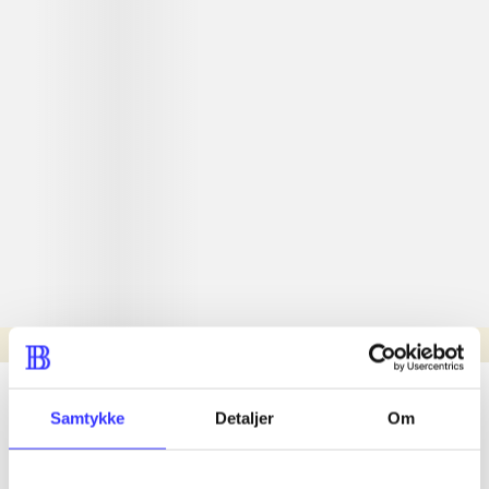
Læsetid: min.
lorem ipsum dolor sit amet ...
Samtykke
Detaljer
Om
Nyhed
lorem ipsum dolor sit amet ...