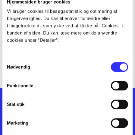
lorem ipsum dolor sit amet ...
Hjemmesiden bruger cookies
lorem ipsum dolor sit amet ...
Vi bruger cookies til besøgsstatistik og optimering af
lorem ipsum dolor sit amet ...
brugervenlighed. Du kan til enhver tid ændre eller
lorem ipsum dolor sit amet ...
tilbagetrække dit samtykke ved at klikke på ”Cookies” i
bunden af siden. Du kan læse mere om de anvendte
lorem ipsum dolor sit amet ...
cookies under ”Detaljer”.
lorem ipsum dolor sit amet ...
lorem ipsum dolor sit amet ...
lorem ipsum dolor sit amet ...
Samtykkevalg
lorem ipsum dolor sit amet ...
Nødvendig
Funktionelle
Statistik
Marketing