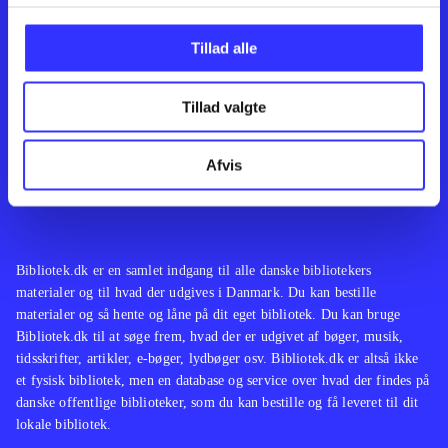
Kontakt os
Afdelinger
Om Bibliotek.dk
Bøger
Tillad alle
Hjælp og vejledning
Artikler
Kontakt os
Film
Privatlivspolitik
Musik
Tillad valgte
Leverandører
Spil
Feedback
English
Noder
Afvis
Tilgængelighedserklæring
Bibliotek.dk er en samlet indgang til alle danske bibliotekers
materialer og til hvad der udgives i Danmark. Du kan bestille
materialer og så hente og låne på dit eget bibliotek. Du kan bruge
Bibliotek.dk til at søge frem, hvad der er udgivet af bøger, musik,
tidsskrifter, artikler, e-bøger, lydbøger osv. Bibliotek.dk er altså ikke
et fysisk bibliotek, men en database og service over hvad der findes på
danske offentlige biblioteker, som du kan bestille og få leveret til dit
lokale bibliotek.