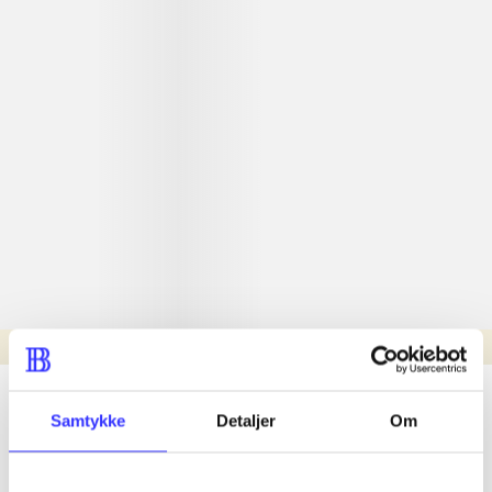
Læsetid: min.
lorem ipsum dolor sit amet ...
Samtykke
Detaljer
Om
Nyhed
lorem ipsum dolor sit amet ...