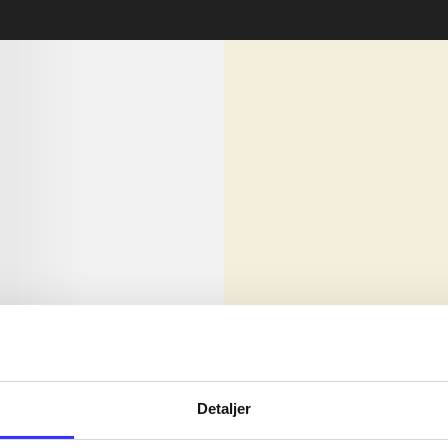
lorem ipsum dolor sit amet ...
Nyhed
olor sit amet ...
Detaljer
olor sit amet ...