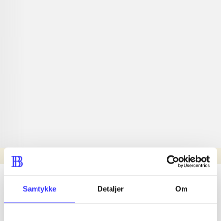
Læsetid: min.
lorem ipsum dolor sit amet ...
Samtykke
Detaljer
Om
Nyhed
lorem ipsum dolor sit amet ...