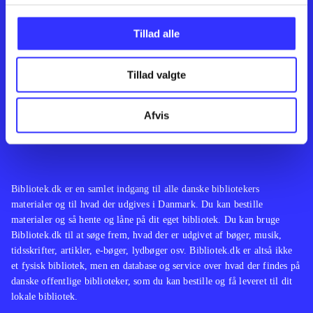
Kontakt os
Afdelinger
Om Bibliotek.dk
Bøger
Tillad alle
Hjælp og vejledning
Artikler
Kontakt os
Film
Privatlivspolitik
Musik
Tillad valgte
Leverandører
Spil
Feedback
English
Noder
Afvis
Tilgængelighedserklæring
Bibliotek.dk er en samlet indgang til alle danske bibliotekers
materialer og til hvad der udgives i Danmark. Du kan bestille
materialer og så hente og låne på dit eget bibliotek. Du kan bruge
Bibliotek.dk til at søge frem, hvad der er udgivet af bøger, musik,
tidsskrifter, artikler, e-bøger, lydbøger osv. Bibliotek.dk er altså ikke
et fysisk bibliotek, men en database og service over hvad der findes på
danske offentlige biblioteker, som du kan bestille og få leveret til dit
lokale bibliotek.