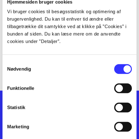
lorem ipsum dolor sit amet ...
Hjemmesiden bruger cookies
lorem ipsum dolor sit amet ...
Vi bruger cookies til besøgsstatistik og optimering af
lorem ipsum dolor sit amet ...
brugervenlighed. Du kan til enhver tid ændre eller
lorem ipsum dolor sit amet ...
tilbagetrække dit samtykke ved at klikke på ”Cookies” i
bunden af siden. Du kan læse mere om de anvendte
lorem ipsum dolor sit amet ...
cookies under ”Detaljer”.
lorem ipsum dolor sit amet ...
lorem ipsum dolor sit amet ...
lorem ipsum dolor sit amet ...
Samtykkevalg
lorem ipsum dolor sit amet ...
Nødvendig
Funktionelle
Statistik
Marketing