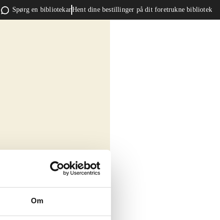
Spørg en bibliotekar
Hent dine bestillinger på dit foretrukne bibliotek
Om