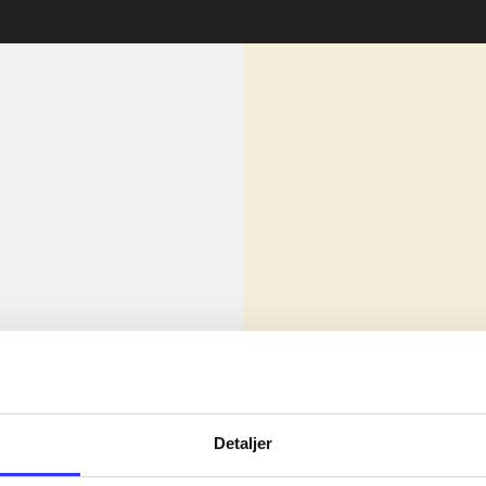
lorem ipsum dolor sit amet ...
Nyhed
olor sit amet ...
Detaljer
olor sit amet ...