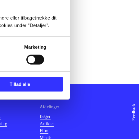
dre eller tilbagetrække dit
okies under ”Detaljer”.
Marketing
Tillad alle
Feedback
Afdelinger
k
Bøger
ning
Artikler
Film
Musik