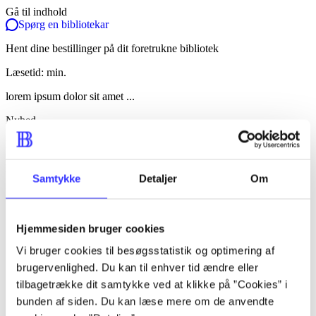
Gå til indhold
Spørg en bibliotekar
Hent dine bestillinger på dit foretrukne bibliotek
Læsetid: min.
lorem ipsum dolor sit amet ...
Nyhed
lorem ipsum dolor sit amet ...
lorem ipsum dolor sit amet ...
Samtykke
Detaljer
Om
lorem ipsum dolor sit amet ...
lorem ipsum dolor sit amet ...
Hjemmesiden bruger cookies
lorem ipsum dolor sit amet ...
Vi bruger cookies til besøgsstatistik og optimering af
lorem ipsum dolor sit amet ...
brugervenlighed. Du kan til enhver tid ændre eller
tilbagetrække dit samtykke ved at klikke på ”Cookies” i
lorem ipsum dolor sit amet ...
bunden af siden. Du kan læse mere om de anvendte
lorem ipsum dolor sit amet ...