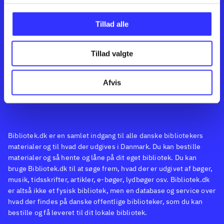
Kontakt os
Afdelinger
Om Bibliotek.dk
Bøger
Tillad alle
Hjælp og vejledning
Artikler
Kontakt os
Film
Privatlivspolitik
Musik
Tillad valgte
Feedback
Leverandører
Spil
English
Noder
Afvis
Tilgængelighedserklæring
Bibliotek.dk er en samlet indgang til alle danske bibliotekers
materialer og til hvad der udgives i Danmark. Du kan bestille
materialer og så hente og låne på dit eget bibliotek. Du kan
bruge Bibliotek.dk til at søge frem, hvad der er udgivet af bøger,
musik, tidsskrifter, artikler, e-bøger, lydbøger osv. Bibliotek.dk
er altså ikke et fysisk bibliotek, men en database og service over
hvad der findes på danske offentlige biblioteker, som du kan
bestille og få leveret til dit lokale bibliotek.