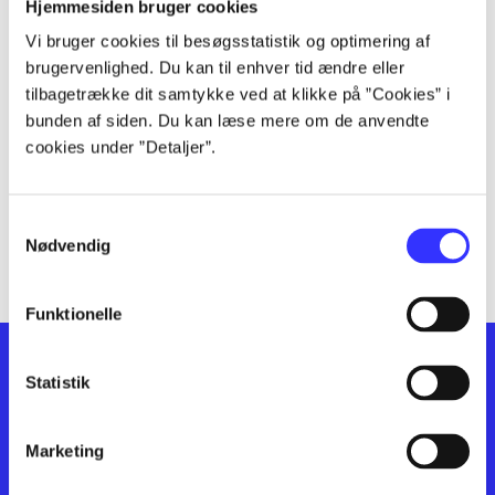
lorem ipsum dolor sit amet ...
Hjemmesiden bruger cookies
lorem ipsum dolor sit amet ...
Vi bruger cookies til besøgsstatistik og optimering af
lorem ipsum dolor sit amet ...
brugervenlighed. Du kan til enhver tid ændre eller
lorem ipsum dolor sit amet ...
tilbagetrække dit samtykke ved at klikke på ”Cookies” i
lorem ipsum dolor sit amet ...
bunden af siden. Du kan læse mere om de anvendte
cookies under ”Detaljer”.
lorem ipsum dolor sit amet ...
lorem ipsum dolor sit amet ...
lorem ipsum dolor sit amet ...
Samtykkevalg
lorem ipsum dolor sit amet ...
Nødvendig
Funktionelle
Statistik
Marketing