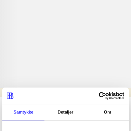
Læsetid: min.
lorem ipsum dolor sit amet ...
Samtykke
Detaljer
Om
Nyhed
lorem ipsum dolor sit amet ...