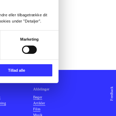
dre eller tilbagetrække dit
okies under ”Detaljer”.
Marketing
Tillad alle
Feedback
Afdelinger
k
Bøger
ning
Artikler
Film
Musik