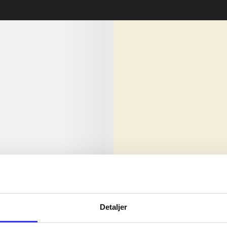
lorem ipsum dolor sit amet ...
Nyhed
olor sit amet ...
Detaljer
olor sit amet ...