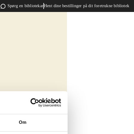
Spørg en bibliotekar
Hent dine bestillinger på dit foretrukne bibliotek
Om