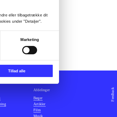
dre eller tilbagetrække dit
okies under ”Detaljer”.
Marketing
Tillad alle
Feedback
Afdelinger
k
Bøger
ning
Artikler
Film
Musik