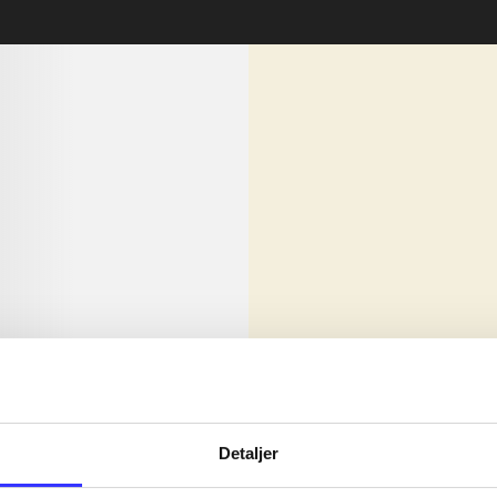
lorem ipsum dolor sit amet ...
Nyhed
olor sit amet ...
Detaljer
olor sit amet ...