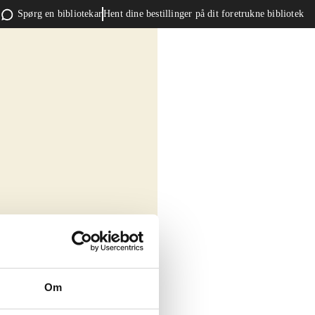
Spørg en bibliotekar
Hent dine bestillinger på dit foretrukne bibliotek
Om