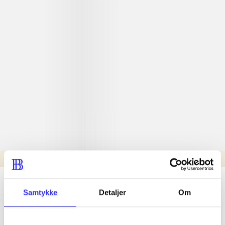
Læsetid: min.
lorem ipsum dolor sit amet ...
Samtykke
Detaljer
Om
Nyhed
lorem ipsum dolor sit amet ...