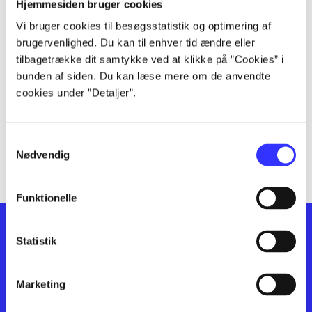
lorem ipsum dolor sit amet ...
Hjemmesiden bruger cookies
lorem ipsum dolor sit amet ...
Vi bruger cookies til besøgsstatistik og optimering af
lorem ipsum dolor sit amet ...
brugervenlighed. Du kan til enhver tid ændre eller
lorem ipsum dolor sit amet ...
tilbagetrække dit samtykke ved at klikke på ”Cookies” i
bunden af siden. Du kan læse mere om de anvendte
lorem ipsum dolor sit amet ...
cookies under ”Detaljer”.
lorem ipsum dolor sit amet ...
lorem ipsum dolor sit amet ...
lorem ipsum dolor sit amet ...
Samtykkevalg
lorem ipsum dolor sit amet ...
Nødvendig
Funktionelle
Statistik
Marketing