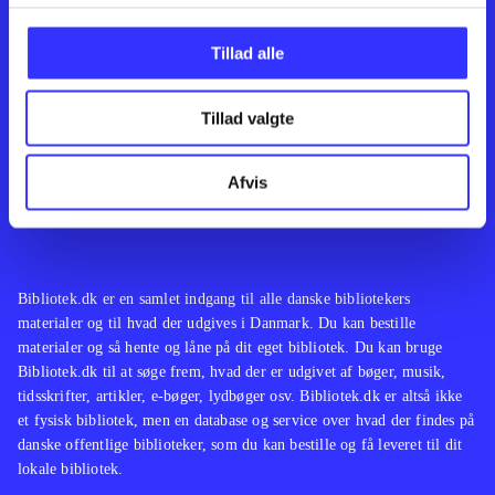
Kontakt os
Afdelinger
Om Bibliotek.dk
Bøger
Tillad alle
Hjælp og vejledning
Artikler
Kontakt os
Film
Privatlivspolitik
Musik
Tillad valgte
Leverandører
Spil
Feedback
English
Noder
Afvis
Tilgængelighedserklæring
Bibliotek.dk er en samlet indgang til alle danske bibliotekers
materialer og til hvad der udgives i Danmark. Du kan bestille
materialer og så hente og låne på dit eget bibliotek. Du kan bruge
Bibliotek.dk til at søge frem, hvad der er udgivet af bøger, musik,
tidsskrifter, artikler, e-bøger, lydbøger osv. Bibliotek.dk er altså ikke
et fysisk bibliotek, men en database og service over hvad der findes på
danske offentlige biblioteker, som du kan bestille og få leveret til dit
lokale bibliotek.