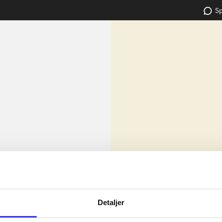
Sp
lorem ipsum dolor sit amet ...
Nyhed
dolor sit amet ...
Detaljer
dolor sit amet ...