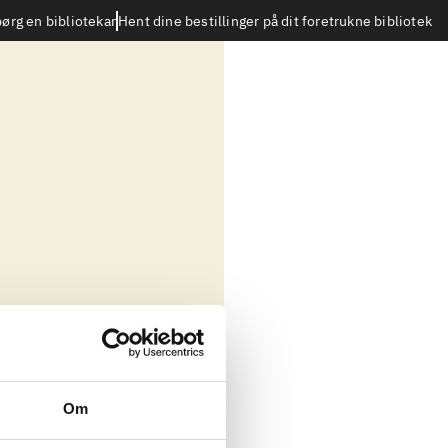
Hent dine bestillinger på dit foretrukne bibliotek
ørg en bibliotekar
Om