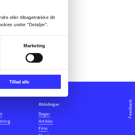
dre eller tilbagetrække dit
okies under ”Detaljer”.
Marketing
Tillad alle
Feedback
Afdelinger
dk
Bøger
dning
Artikler
Film