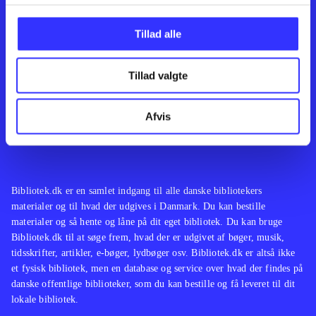
Kontakt os
Afdelinger
Om Bibliotek.dk
Bøger
Tillad alle
Hjælp og vejledning
Artikler
Kontakt os
Film
Privatlivspolitik
Musik
Tillad valgte
Leverandører
Spil
Feedback
English
Noder
Afvis
Tilgængelighedserklæring
Bibliotek.dk er en samlet indgang til alle danske bibliotekers
materialer og til hvad der udgives i Danmark. Du kan bestille
materialer og så hente og låne på dit eget bibliotek. Du kan bruge
Bibliotek.dk til at søge frem, hvad der er udgivet af bøger, musik,
tidsskrifter, artikler, e-bøger, lydbøger osv. Bibliotek.dk er altså ikke
et fysisk bibliotek, men en database og service over hvad der findes på
danske offentlige biblioteker, som du kan bestille og få leveret til dit
lokale bibliotek.