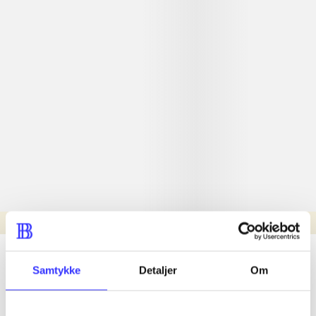
Læsetid: min.
lorem ipsum dolor sit amet ...
Samtykke
Detaljer
Om
Nyhed
lorem ipsum dolor sit amet ...