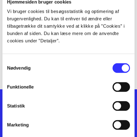
lorem ipsum dolor sit amet ...
Hjemmesiden bruger cookies
lorem ipsum dolor sit amet ...
Vi bruger cookies til besøgsstatistik og optimering af
lorem ipsum dolor sit amet ...
brugervenlighed. Du kan til enhver tid ændre eller
lorem ipsum dolor sit amet ...
tilbagetrække dit samtykke ved at klikke på ”Cookies” i
bunden af siden. Du kan læse mere om de anvendte
lorem ipsum dolor sit amet ...
cookies under ”Detaljer”.
lorem ipsum dolor sit amet ...
lorem ipsum dolor sit amet ...
lorem ipsum dolor sit amet ...
Samtykkevalg
lorem ipsum dolor sit amet ...
Nødvendig
Funktionelle
Statistik
Marketing