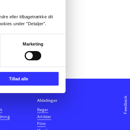
dre eller tilbagetrække dit
okies under ”Detaljer”.
Marketing
Tillad alle
Feedback
Afdelinger
dk
Bøger
dning
Artikler
Film