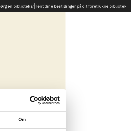
Hent dine bestillinger på dit foretrukne bibliotek
ørg en bibliotekar
Om