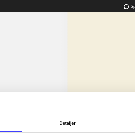
Sp
lorem ipsum dolor sit amet ...
Nyhed
dolor sit amet ...
Detaljer
dolor sit amet ...